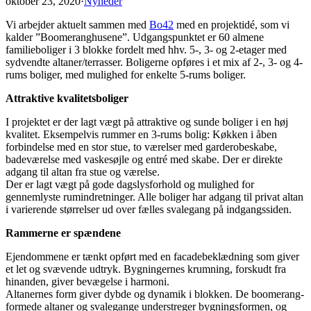
oktober 23, 2020
·
Nyheder
Vi arbejder aktuelt sammen med
Bo42
med en projektidé, som vi
kalder ”Boomeranghusene”. Udgangspunktet er 60 almene
familieboliger i 3 blokke fordelt med hhv. 5-, 3- og 2-etager med
sydvendte altaner/terrasser. Boligerne opføres i et mix af 2-, 3- og 4-
rums boliger, med mulighed for enkelte 5-rums boliger.
Attraktive kvalitetsboliger
I projektet er der lagt vægt på attraktive og sunde boliger i en høj
kvalitet. Eksempelvis rummer en 3-rums bolig: Køkken i åben
forbindelse med en stor stue, to værelser med garderobeskabe,
badeværelse med vaskesøjle og entré med skabe. Der er direkte
adgang til altan fra stue og værelse.
Der er lagt vægt på gode dagslysforhold og mulighed for
gennemlyste rumindretninger. Alle boliger har adgang til privat altan
i varierende størrelser ud over fælles svalegang på indgangssiden.
Rammerne er spændene
Ejendommene er tænkt opført med en facadebeklædning som giver
et let og svævende udtryk. Bygningernes krumning, forskudt fra
hinanden, giver bevægelse i harmoni.
Altanernes form giver dybde og dynamik i blokken. De boomerang-
formede altaner og svalegange understreger bygningsformen, og