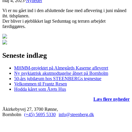
maj 4, 2023
·
Nyheder
Vi er nu gået ind i den afsluttende fase med aflevering i juni måned
iht. tidsplanen.
Der bliver i øjeblikket lagt Sedumtag og terræn arbejdet
færdiggøres.
Seneste indlæg
MHMM-projektet på Almegårds Kaserne afleveret
Ny psykiatrisk akutmodtagelse åbnet på Bornholm
50-års jubilæum hos STEENBERGs tegnestue
Velkommen til Frantz Resen
Hodda kåret som Årets Hus
Læs flere nyheder
Åkirkebyvej 27, 3700 Rønne,
Bornholm
(+45) 5695 5330
info@steenberg.dk