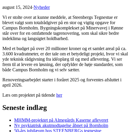
august 15, 2024
·
Nyheder
Vi er stolte over at kunne meddele, at Steenbergs Tegnestue er
blevet valgt som totalrådgiver på en stor og vigtig opgave for
Campus Bornholm. Bygningskomplekset på Minervavej i Rønne
står over for en omfattende tagrenovering, som skal sikre bedre
indeklima og langsigtet holdbarhed.
Med et budget på over 20 millioner kroner og et samlet areal på ca.
3.600 kvadratmeter, er der tale om et betydeligt projekt, hvor vi skal
yde teknisk rådgivning fra idéoplæg til og med aflevering. Vi ser
frem til at levere en løsning, der opfylder de høje standarder, som
både Campus Bornholm og vi selv sætter.
Renoveringsarbejdet starter i foråret 2025 og forventes afsluttet i
april 2026.
Læs om projektet på tidende
her
Seneste indlæg
MHMM-projektet på Almegårds Kaserne afleveret
Ny psykiatrisk akutmodtagelse åbnet på Bornholm
50-års jubilæum hos STEENBERGs tegnestue