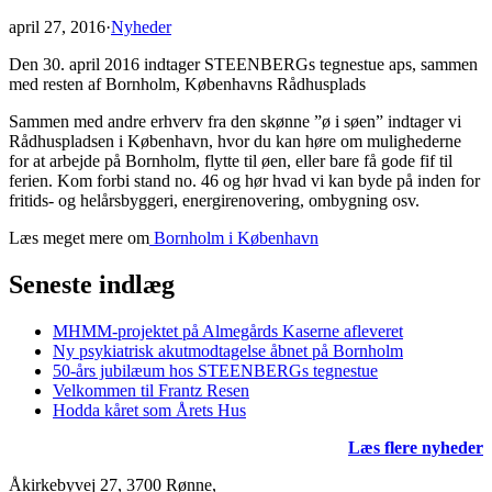
april 27, 2016
·
Nyheder
Den 30. april 2016 indtager STEENBERGs tegnestue aps, sammen
med resten af Bornholm, Københavns Rådhusplads
Sammen med andre erhverv fra den skønne ”ø i søen” indtager vi
Rådhuspladsen i København, hvor du kan høre om mulighederne
for at arbejde på Bornholm, flytte til øen, eller bare få gode fif til
ferien. Kom forbi stand no. 46 og hør hvad vi kan byde på inden for
fritids- og helårsbyggeri, energirenovering, ombygning osv.
Læs meget mere om
Bornholm i København
Seneste indlæg
MHMM-projektet på Almegårds Kaserne afleveret
Ny psykiatrisk akutmodtagelse åbnet på Bornholm
50-års jubilæum hos STEENBERGs tegnestue
Velkommen til Frantz Resen
Hodda kåret som Årets Hus
Læs flere nyheder
Åkirkebyvej 27, 3700 Rønne,