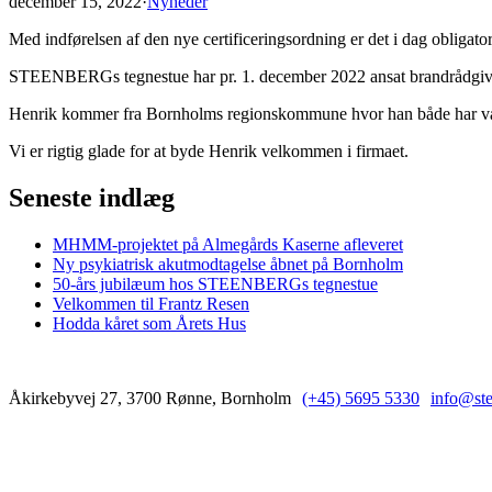
december 15, 2022
·
Nyheder
Med indførelsen af den nye certificeringsordning er det i dag obligator
STEENBERGs tegnestue har pr. 1. december 2022 ansat brandrådgive
Henrik kommer fra Bornholms regionskommune hvor han både har være
Vi er rigtig glade for at byde Henrik velkommen i firmaet.
Seneste indlæg
MHMM-projektet på Almegårds Kaserne afleveret
Ny psykiatrisk akutmodtagelse åbnet på Bornholm
50-års jubilæum hos STEENBERGs tegnestue
Velkommen til Frantz Resen
Hodda kåret som Årets Hus
Åkirkebyvej 27, 3700 Rønne, Bornholm
(+45) 5695 5330
info@st