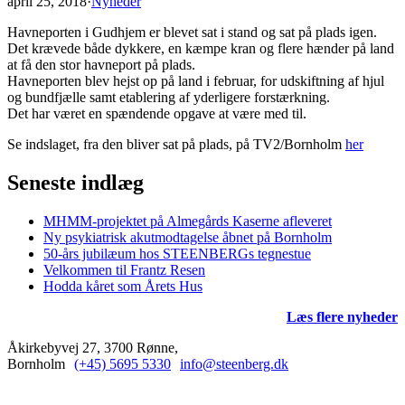
april 25, 2018
·
Nyheder
Havneporten i Gudhjem er blevet sat i stand og sat på plads igen.
Det krævede både dykkere, en kæmpe kran og flere hænder på land
at få den stor havneport på plads.
Havneporten blev hejst op på land i februar, for udskiftning af hjul
og bundfjælle samt etablering af yderligere forstærkning.
Det har været en spændende opgave at være med til.
Se indslaget, fra den bliver sat på plads, på TV2/Bornholm
her
Seneste indlæg
MHMM-projektet på Almegårds Kaserne afleveret
Ny psykiatrisk akutmodtagelse åbnet på Bornholm
50-års jubilæum hos STEENBERGs tegnestue
Velkommen til Frantz Resen
Hodda kåret som Årets Hus
Læs flere nyheder
Åkirkebyvej 27, 3700 Rønne,
Bornholm
(+45) 5695 5330
info@steenberg.dk