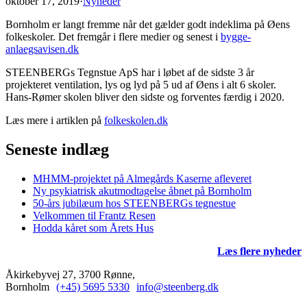
oktober 17, 2019
·
Nyheder
Bornholm er langt fremme når det gælder godt indeklima på Øens
folkeskoler. Det fremgår i flere medier og senest i
bygge-
anlaegsavisen.dk
STEENBERGs Tegnstue ApS har i løbet af de sidste 3 år
projekteret ventilation, lys og lyd på 5 ud af Øens i alt 6 skoler.
Hans-Rømer skolen bliver den sidste og forventes færdig i 2020.
Læs mere i artiklen på
folkeskolen.dk
Seneste indlæg
MHMM-projektet på Almegårds Kaserne afleveret
Ny psykiatrisk akutmodtagelse åbnet på Bornholm
50-års jubilæum hos STEENBERGs tegnestue
Velkommen til Frantz Resen
Hodda kåret som Årets Hus
Læs flere nyheder
Åkirkebyvej 27, 3700 Rønne,
Bornholm
(+45) 5695 5330
info@steenberg.dk